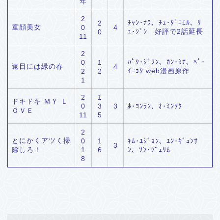
年
2
ﾁｬﾝ･ﾅﾗ、ﾁｪ･ﾀﾞﾆｴﾙ、ﾘ
2
童顔美女
0
4
ｭ･ｼﾞﾝ 好評で2話延長
0
11
2
ﾊﾟｸ･ｼﾞﾌﾝ、ｶﾝ･ﾐﾅ、ﾍﾟ･
0
1
遠目には緑の春
4
ｲﾆｮｸ web漫画原作
2
2
1
2
1
ドキドキ ＭＹ Ｌ
0
3
3
ﾎ･ﾖﾝﾗﾝ、ｵ･ﾐﾝｿｸ
ＯＶＥ
11
5
2
とにかくアツく掃
0
1
ｷﾑ･ﾕｼﾞｮﾝ、ﾕﾝ･ｷﾞｭﾝｻ
3
除しろ！
1
6
ﾝ、ｿﾝ･ｼﾞｪﾘﾑ
8