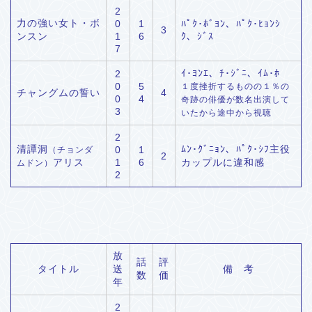
2
力の強い女ト・ボ
0
1
ﾊﾟｸ･ﾎﾞﾖﾝ、ﾊﾟｸ･ﾋｮﾝｼ
3
ンスン
1
6
ｸ、ｼﾞｽ
7
ｲ･ﾖﾝｴ、ﾁ･ｼﾞﾆ、ｲﾑ･ﾎ
2
0
5
１度挫折するものの１％の
チャングムの誓い
4
0
4
奇跡の俳優が数名出演して
3
いたから途中から視聴
2
清譚洞
ﾑﾝ･ｸﾞﾆｮﾝ、ﾊﾟｸ･ｼﾌ主役
0
1
（チョンダ
2
アリス
1
6
カップルに違和感
ムドン）
2
放
話
評
タイトル
送
備 考
数
価
年
2