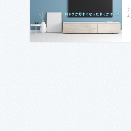
こ
う
友