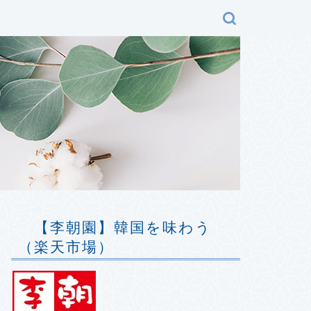
で
【李朝園】韓国を味わう
（楽天市場）