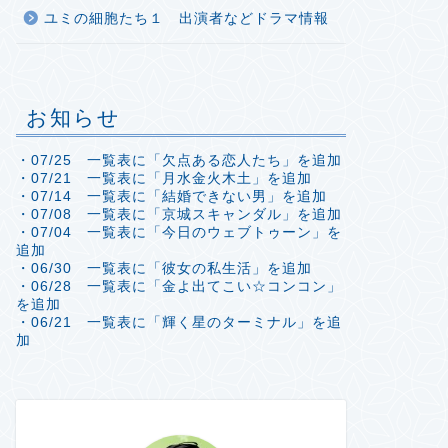
ユミの細胞たち１ 出演者などドラマ情報
お知らせ
・07/25 一覧表に「欠点ある恋人たち」を追加
・07/21 一覧表に「月水金火木土」を追加
・07/14 一覧表に「結婚できない男」を追加
・07/08 一覧表に「京城スキャンダル」を追加
・07/04 一覧表に「今日のウェブトゥーン」を
追加
・06/30 一覧表に「彼女の私生活」を追加
・06/28 一覧表に「金よ出てこい☆コンコン」
を追加
・06/21 一覧表に「輝く星のターミナル」を追
加